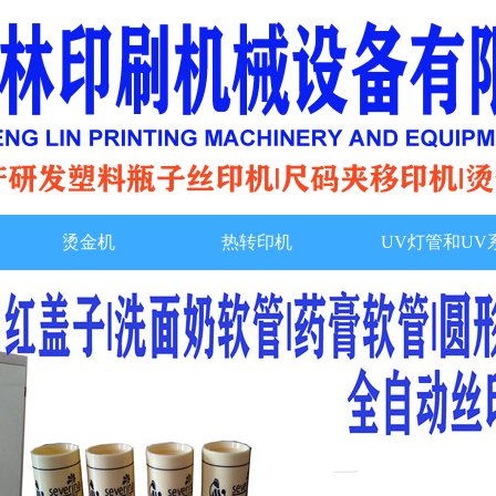
烫金机
热转印机
UV灯管和UV